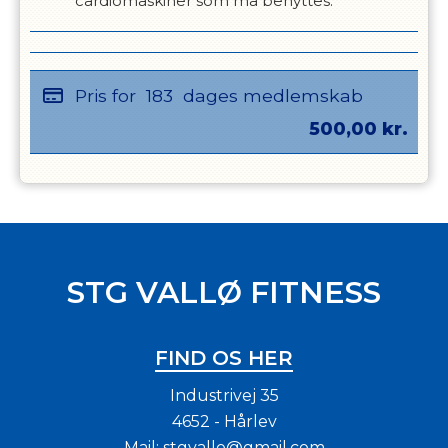
cardiomaskiner som må benyttes.
Pris for
183
dages medlemskab
500,00
kr.
STG VALLØ FITNESS
FIND OS HER
Industrivej 35
4652 - Hårlev
Mail:
stgvallo@gmail.com