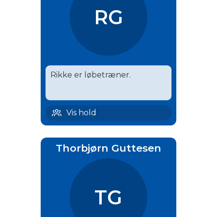
RG
Rikke er løbetræner.
Hårlev løb | 10
Vis hold
Thorbjørn Guttesen
TG