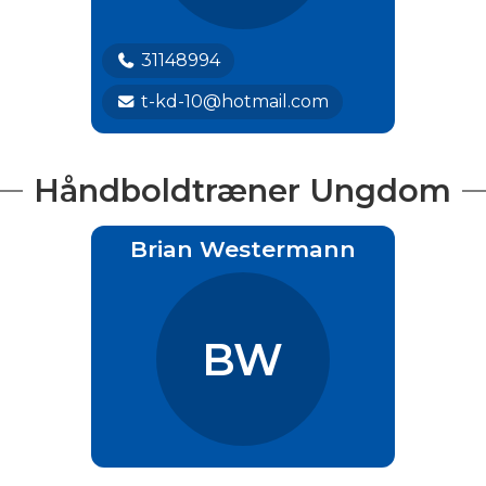
31148994
t-kd-10@hotmail.com
Håndboldtræner Ungdom
Brian Westermann
BW