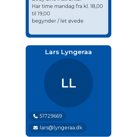
Har time mandag fra kl. 18,00
til 19,00
begynder / let øvede
Lars Lyngeraa
LL
51729669
lars@lyngeraa.dk