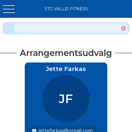
STG VALLØ FITNESS
Arrangementsudvalg
Jette Farkas
JF
jettefarkas@gmail.com