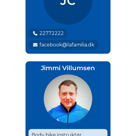
JC
22772222
facebook@lafamilia.dk
Jimmi Villumsen
Body bike instruktør