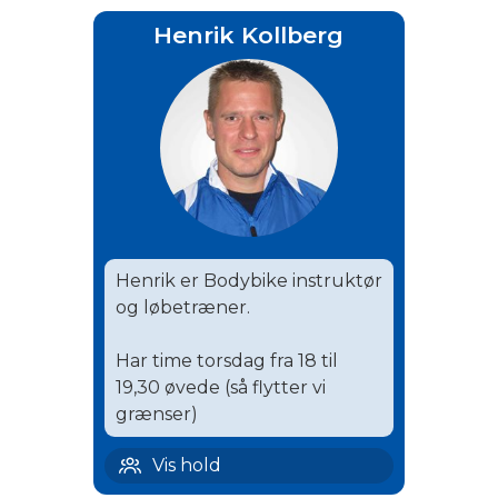
Henrik Kollberg
Henrik er Bodybike instruktør
og løbetræner.
Har time torsdag fra 18 til
19,30 øvede (så flytter vi
grænser)
Hårlev løb | 10
Vis hold