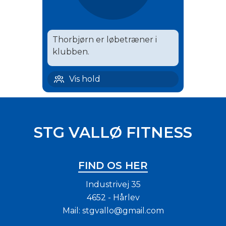
Thorbjørn er løbetræner i
klubben.
Hårlev løb | 10
Vis hold
STG VALLØ FITNESS
FIND OS HER
Industrivej 35
4652 - Hårlev
Mail:
stgvallo@gmail.com