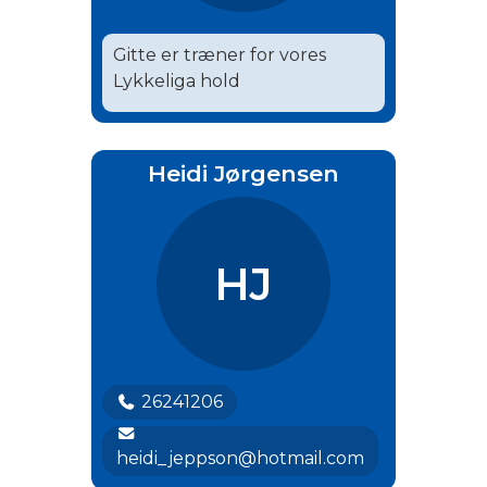
Gitte er træner for vores
Lykkeliga hold
Heidi Jørgensen
HJ
26241206
heidi_jeppson@hotmail.com