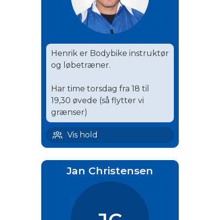
Henrik er Bodybike instruktør
og løbetræner.
Har time torsdag fra 18 til
19,30 øvede (så flytter vi
grænser)
Hårlev løb | 10
Vis hold
Jan Christensen