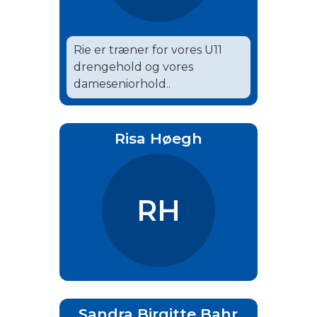
Rie er træner for vores U11
drengehold og vores
dameseniorhold..
Risa Høegh
RH
Sandra Birgitte Bahr