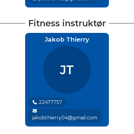
Fitness instruktør
Jakob Thierry
JT
22477757
jakobthierry04@gmail.com