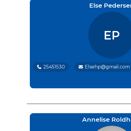
Else Pederse
EP
25451530
Elsehp@gmail.com
Annelise Roldh