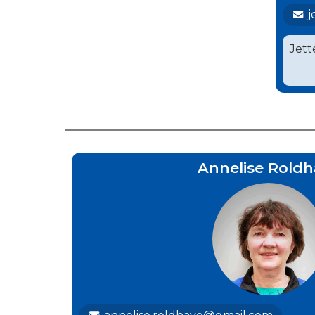
j
Jett
Annelise Roldh