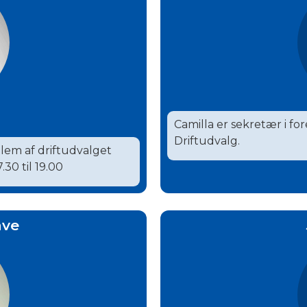
Camilla er sekretær i fo
Driftudvalg.
lem af driftudvalget
.30 til 19.00
ave