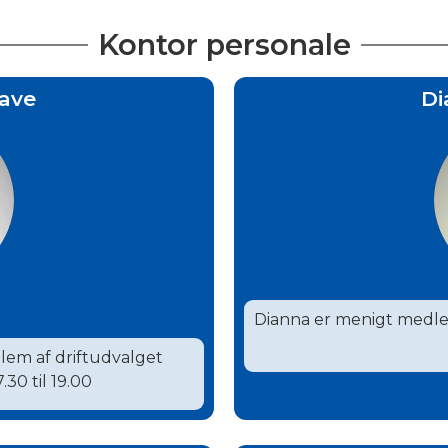
Kontor personale
ave
Di
Dianna er menigt medle
lem af driftudvalget
.30 til 19.00