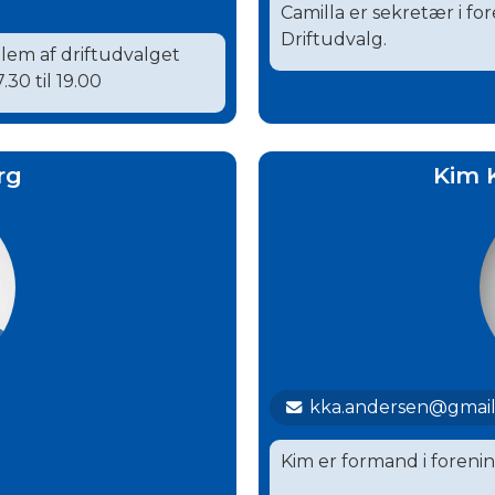
Camilla er sekretær i fo
Driftudvalg.
lem af driftudvalget
.30 til 19.00
rg
Kim 
kka.andersen@gmai
Kim er formand i foreni