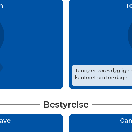
n
T
Tonny er vores dygtige
kontoret om torsdagen
Bestyrelse
ave
Cam