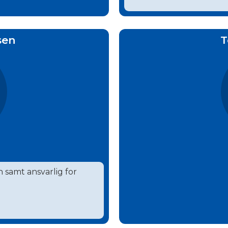
sen
T
 samt ansvarlig for