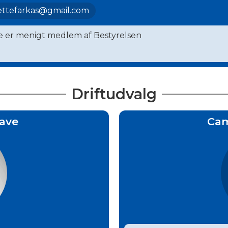
ettefarkas@gmail.com
e er menigt medlem af Bestyrelsen
Driftudvalg
ave
Cam