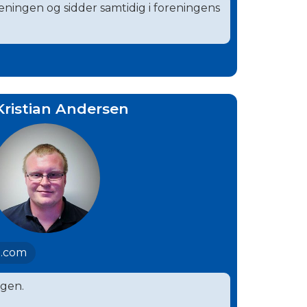
reningen og sidder samtidig i foreningens
Kristian Andersen
l.com
ngen.