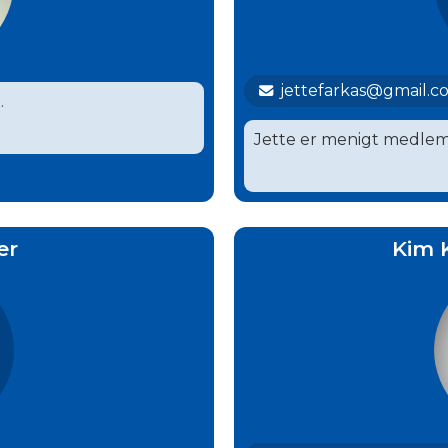
jettefarkas@gmail.c
.
Jette er menigt medlem
er
Kim 