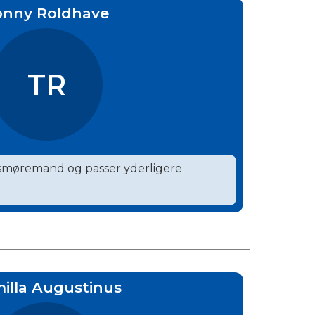
onny Roldhave
TR
 smøremand og passer yderligere
illa Augustinus