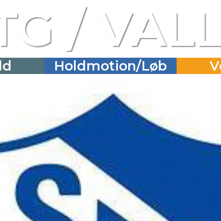
TG / VAL
ld
Holdmotion/Løb
V