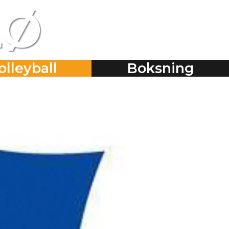
LØ
olleyball
Boksning